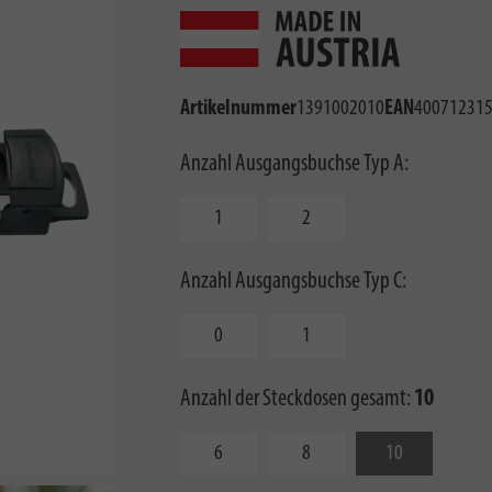
Artikelnummer
1391002010
EAN
40071231
Anzahl Ausgangsbuchse Typ A:
1
2
Anzahl Ausgangsbuchse Typ C:
0
1
Anzahl der Steckdosen gesamt:
10
6
8
10