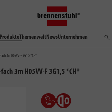
Produkte
Themenwelt
News
Unternehmen
Such
0-fach 3m H05VV-F 3G1,5 *CH*
-fach 3m H05VV-F 3G1,5 *CH*