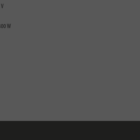
 V
300 W