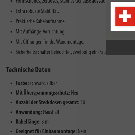
Formschönes, zeitloses, stabiles Gehäuse aus Aluminium mit unem
Extra robuste Stabilität.
Praktische Kabelaufnahme.
Mit Aufhänge-Vorrichtung.
Mit Öffnungen für die Wandmontage.
Sicherheitsschalter beleuchtet, zweipolig ein-/ausschaltbar.
Technische Daten
Farbe:
schwarz, silber
Mit Überspannungsschutz:
Nein
Anzahl der Steckdosen gesamt:
10
Anwendung:
Haushalt
Kabellänge:
3 m
Geeignet für Einbaumontage:
Nein