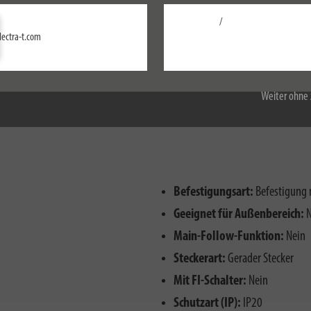
pfindlicher, matt eloxierter Oberfläche.
/
Einstellungen
lectra-t.com
Alle akzeptieren
Weiter ohne 
Befestigungsart:
Befestigung 
Geeignet für Außenbereich:
N
Main-Follow-Funktion:
Nein
Steckerart:
Gerader Stecker
Mit FI-Schalter:
Nein
Schutzart (IP):
IP20