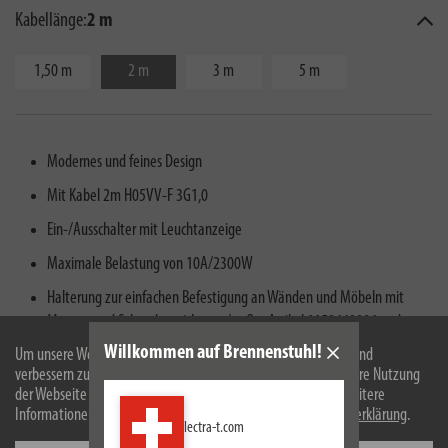
Kabellänge:
2 m
1,50 m
2 m
3 m
5 m
Modernes und feines Design
Mit Kabel 2m H05VV-F 3G1,0
Ein-/Ausschalter mit Leuchtanzeige
Maximale Belastung von 10A/2300W
Halterung zur einfachen Befestigung an Wänden und Möbeln mit
Magnet und Schraubvorrichtung (außer Artikel 1159460006 und
1159460007)
Willkommen auf Brennenstuhl!
Um unsere Webseite für Sie optimal zu gestalten und fortlaufend
verbessern zu können, verwenden wir Cookies. Durch die weitere Nutzung
der Webseite stimmen Sie der Verwendung von Cookies zu. Weitere
Informationen zu Cookies erhalten Sie in unserer
Datenschutzerklärung
.
lectra-t.com