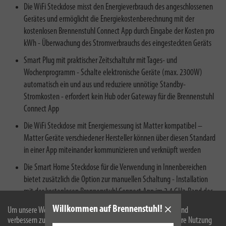
Die WiFi Steckdose misst den Energieverbrauch des angeschlossenen
Gerätes und ermöglicht die Energiekostenberechnung mit der
kostenlosen Brennenstuhl Connect App durch Eingabe der Kosten pro
kWh - Überwachung des Stromverbrauchs des eingesteckten Geräts
Smart Plug mit praktischer Zeitschaltuhr mit Tages- und
Wochenprogramm - Schalte elektronische Geräte (max. 2300W)
automatisch ein und aus und reduziere unnötige Standby-
Stromkosten - erfordert kein Hub oder Gateway für die Brennenstuhl
Connect App
Die WiFi Steckdose mit Energiemessung ist Matter kompatibel –
Matter Geräte verschiedener Hersteller können über diesen Standard
in einer App miteinander kommunizieren und verknüpft werden
Die Smart Home Steckdose für die Verwendung in Innenbereichen
bietet zusätzlich die Option zur manuellen Schaltung - Installation
mit der kostenlosen Brennenstuhl Connect App im 2,4 GHz-Band des
WLAN-Routers
Willkommen auf Brennenstuhl!
Um unsere Webseite für Sie optimal zu gestalten und fortlaufend
verbessern zu können, verwenden wir Cookies. Durch die weitere Nutzung