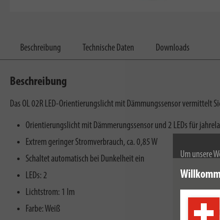
Beschreibung
Technische Daten
Downloads
Beschreibung
Das OL 02R LED-Orientierungslicht mit Dämmungssensor vermittelt Sic
Orientierungslicht mit Dämmerungssensor und 2 LEDs für jahrel
Extrem geringer Stromverbrauch, ca. 0,85 W
Um unsere We
Schaltet automatisch bei Dunkelheit ein
wir Cookies.
Willkomm
LEDs: 2
Weitere Infor
Lichtstrom: 1 lm
Farbe: Weiß