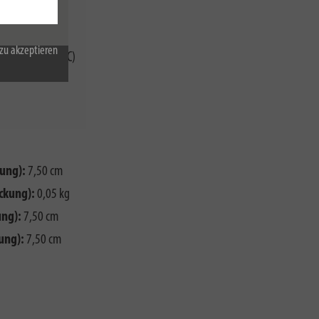
zu akzeptieren
elspannung (AC)
ung):
7,50 cm
ckung):
0,05 kg
ng):
7,50 cm
ung):
7,50 cm