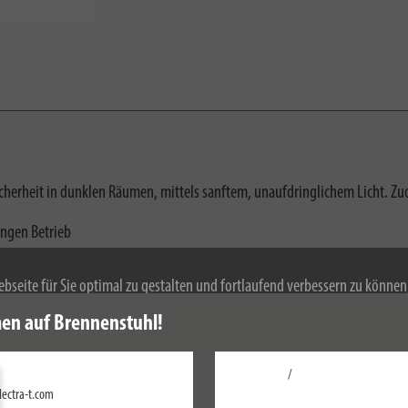
herheit in dunklen Räumen, mittels sanftem, unaufdringlichem Licht. Zu
angen Betrieb
bseite für Sie optimal zu gestalten und fortlaufend verbessern zu könne
 Durch die weitere Nutzung der Webseite stimmen Sie der Verwendung von 
en auf Brennenstuhl!
mationen zu Cookies erhalten Sie in unserer
Datenschutzerklärung
.
/
Einstellungen
lectra-t.com