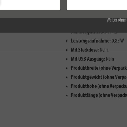
Alle akzeptieren
Weiter ohne 
Eingangsspannungsart:
Wechs
Nennfrequenz:
50/60 Hz
Leistungsaufnahme:
0,85 W
Mit Steckdose:
Nein
Mit USB Ausgang:
Nein
Produktbreite (ohne Verpack
Produktgewicht (ohne Verpa
Produkthöhe (ohne Verpacku
Produktlänge (ohne Verpack