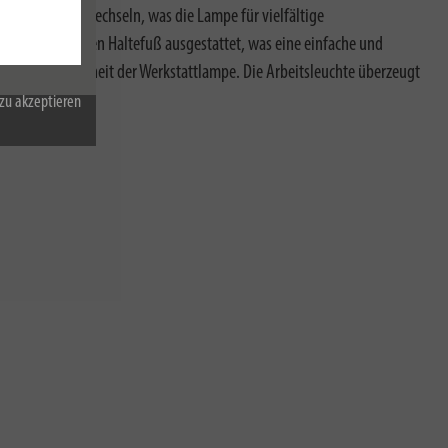
em Blenden zu wechseln, was die Lampe für vielfältige
 90° knickbaren Haltefuß ausgestattet, was eine einfache und
eicht die Robustheit der Werkstattlampe. Die Arbeitsleuchte überzeugt
zu akzeptieren