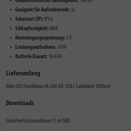
Gesamtlichtstrom Nebenquelle:
180 lm
Geeignet für Außenbereich:
Ja
Schutzart (IP):
IP54
Schlagfestigkeit:
IK08
Nenneingangsspannung:
5 V
Leistungsaufnahme:
10 W
Batterie Bauart:
18.650
Lieferumfang
Akku LED Handlampe HL 600 AD, USB C Ladekabel, Diffusor
Downloads
Sicherheitsinformationen (1.44 MB)