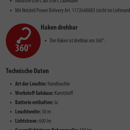
Inklusive USB C auf USB C Ladekabel
Mit Netzteil Power Delivery Art. 1172640083 (nicht im Lieferum
Haken drehbar
Der Haken ist drehbar um 360°.
Technische Daten
Art der Leuchte:
Handleuchte
Werkstoff Gehäuse:
Kunststoff
Batterie enthalten:
Ja
Leuchtweite:
30 m
Lichtstrom:
600 lm