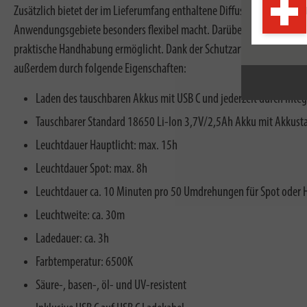
Zusätzlich bietet der im Lieferumfang enthaltene Diffusor die Möglic
Anwendungsgebiete besonders flexibel macht. Darüber hinaus ist die
praktische Handhabung ermöglicht. Dank der Schutzart IP54 ist die sie
außerdem durch folgende Eigenschaften:
Laden des tauschbaren Akkus mit USB C und jederzeit durch int
Tauschbarer Standard 18650 Li-Ion 3,7V/2,5Ah Akku mit Akkust
Leuchtdauer Hauptlicht: max. 15h
Leuchtdauer Spot: max. 8h
Leuchtdauer ca. 10 Minuten pro 50 Umdrehungen für Spot oder 
Leuchtweite: ca. 30m
Ladedauer: ca. 3h
Farbtemperatur: 6500K
Säure-, basen-, öl- und UV-resistent