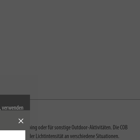
n, verwenden
Cookies zu.
tten, beim Camping oder für sonstige Outdoor-Aktivitäten. Die COB
e Anpassung der Lichtintensität an verschiedene Situationen.