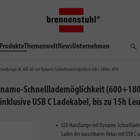
Produkte
Themenwelt
News
Unternehmen
Such
Handlampe HL 600 AD mit Dynamo-Schnelllademöglichkeit 600+180lm, IP54
namo-Schnelllademöglichkeit (600+180l
nklusive USB C Ladekabel, bis zu 15h Le
LED Handlampe mit Dynamo-Schnelllademög
Laden des tauschbaren Akkus mit USB C u