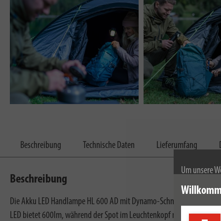
Beschreibung
Technische Daten
Lieferumfang
Um unsere We
Beschreibung
wir Cookies.
Willkomm
Weitere Infor
Die Akku LED Handlampe HL 600 AD mit Dynamo-Schnelllademöglichkeit 
LED bietet 600lm, während der Spot im Leuchtenkopf mit 180lm konzi