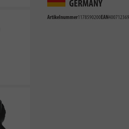
Artikelnummer
1178590200
EAN
40071236