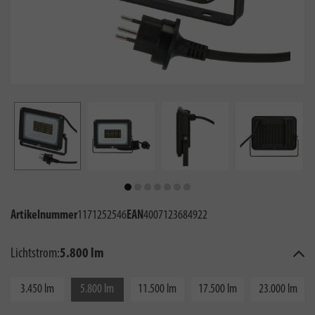
Artikelnummer
1171252546
EAN
4007123684922
Lichtstrom:
5.800 lm
3.450 lm
5.800 lm
11.500 lm
17.500 lm
23.000 lm