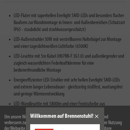
LED-Fluter mit superhellen Everlight SMD-LEDs und besonders flacher
Bauform zur Wandmontage in Innen- und Außenbereichen (Schutzart
IP65 - staubdicht und strahlwassergeschützt)
LED-Außenstrahler 50W mit verstellbarem Haltebügel zur Montage
und einer tageslichtweißen Lichtfarbe (6500K)
LED-Leuchte mit 5m Kabel (H07RN-F 3G1.0) und außenliegender und
zugleich wasserdichten Federkraftklemme für eine
bedienerfreundliche Montage
Energieeffizienter LED-Strahler mit sehr hellen Everlight SMD-LEDs
und extrem langer Lebensdauer - gleichzeitig stoßfest, wartungsfrei
und geringe Wärmeentwicklung
LED-Wandleuchte mit 5800lm und einer Frontscheibe aus
Sicherheitsglas für eine ideale Ausleuchtung
Willkommen auf Brennenstuhl!
Um unsere Webseite für Sie optimal zu gestalten und fortlaufend
verbessern zu können, verwenden wir Cookies. Durch die weitere Nutzung
der Webseite stimmen Sie der Verwendung von Cookies zu. Weitere