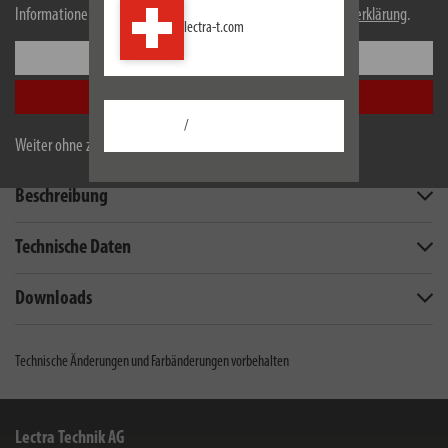
Informationen zu Cookies erhalten Sie in unserer
Datenschutzerklärung
.
lectra-t.com
Einstellungen
Alle akzeptieren
EU Produktdatenblatt
/
Weiter ohne zu akzeptieren
Beschreibung
Technische Daten
Downloads
Technische Änderungen und Farbänderungen vorbehalten
Lectra Technik AG