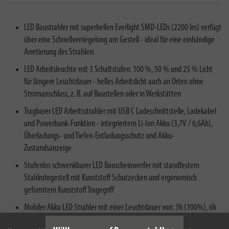
LED Baustrahler mit superhellen Everlight SMD-LEDs (2200 lm) verfügt
über eine Schnellverriegelung am Gestell - ideal für eine einhändige
Arretierung des Strahlers
LED Arbeitsleuchte mit 3 Schaltstufen: 100 %, 50 % und 25 % Licht
für längere Leuchtdauer - helles Arbeitslicht auch an Orten ohne
Stromanschluss, z. B. auf Baustellen oder in Werkstätten
Tragbarer LED Arbeitsstrahler mit USB C Ladeschnittstelle, Ladekabel
und Powerbank-Funktion - integriertem Li-Ion Akku (3,7V / 6,6Ah),
Überladungs- und Tiefen-Entladungsschutz und Akku-
Zustandsanzeige
Stufenlos schwenkbarer LED Bauscheinwerfer mit standfestem
Stahlrohrgestell mit Kunststoff Schutzecken und ergonomisch
geformtem Kunststoff Tragegriff
Mobiler Akku LED Strahler mit einer Leuchtdauer von: 3h (100%), 6h
(50%), 12h (25%) - inklusive 1m Ladekabel