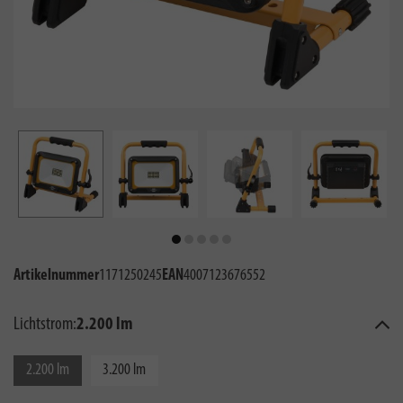
Artikelnummer
1171250245
EAN
4007123676552
Lichtstrom:
2.200 lm
2.200 lm
3.200 lm