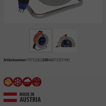
Artikelnummer
1197322832
EAN
4007123311941