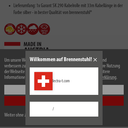
Lieferumfang: 1x Garant SK 290 Kabelrolle mit 33m Kabellänge in der
Farbe silber - in bester Qualität von brennenstuhl®
Willkommen auf Brennenstuhl!
Um unsere Webseite für Sie optimal zu gestalten und fortlaufend
verbessern zu können, verwenden wir Cookies. Durch die weitere Nutzung
der Webseite stimmen Sie der Verwendung von Cookies zu. Weitere
Beschreibung
Informationen zu Cookies erhalten Sie in unserer
Datenschutzerklärung
.
lectra-t.com
Technische Daten
Einstellungen
Alle akzeptieren
Downloads
/
Weiter ohne zu akzeptieren
Technische Änderungen und Farbänderungen vorbehalten