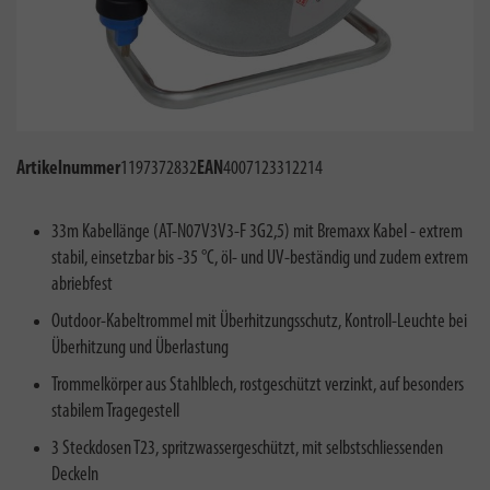
Artikelnummer
1197372832
EAN
4007123312214
33m Kabellänge (AT-N07V3V3-F 3G2,5) mit Bremaxx Kabel - extrem
stabil, einsetzbar bis -35 °C, öl- und UV-beständig und zudem extrem
abriebfest
Outdoor-Kabeltrommel mit Überhitzungsschutz, Kontroll-Leuchte bei
Überhitzung und Überlastung
Trommelkörper aus Stahlblech, rostgeschützt verzinkt, auf besonders
stabilem Tragegestell
3 Steckdosen T23, spritzwassergeschützt, mit selbstschliessenden
Deckeln