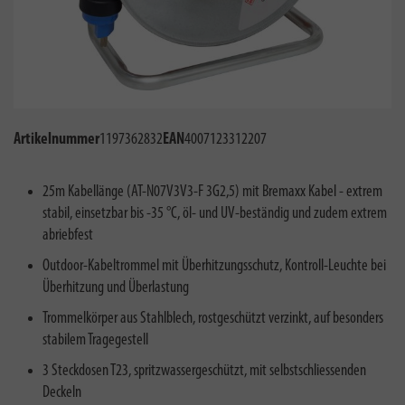
Artikelnummer
1197362832
EAN
4007123312207
25m Kabellänge (AT-N07V3V3-F 3G2,5) mit Bremaxx Kabel - extrem
stabil, einsetzbar bis -35 °C, öl- und UV-beständig und zudem extrem
abriebfest
Outdoor-Kabeltrommel mit Überhitzungsschutz, Kontroll-Leuchte bei
Überhitzung und Überlastung
Trommelkörper aus Stahlblech, rostgeschützt verzinkt, auf besonders
stabilem Tragegestell
3 Steckdosen T23, spritzwassergeschützt, mit selbstschliessenden
Deckeln