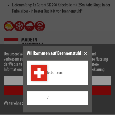
Lieferumfang: 1x Garant SK 290 Kabelrolle mit 25m Kabellänge in der
Farbe silber - in bester Qualität von brennenstuhl®
Willkommen auf Brennenstuhl!
Um unsere Webseite für Sie optimal zu gestalten und fortlaufend
verbessern zu können, verwenden wir Cookies. Durch die weitere Nutzung
der Webseite stimmen Sie der Verwendung von Cookies zu. Weitere
Beschreibung
Informationen zu Cookies erhalten Sie in unserer
Datenschutzerklärung
.
lectra-t.com
Technische Daten
Einstellungen
Alle akzeptieren
Downloads
/
Weiter ohne zu akzeptieren
Technische Änderungen und Farbänderungen vorbehalten