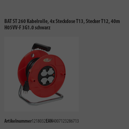
BAT ST 260 Kabelrolle, 4x Steckdose T13, Stecker T12, 40m
H05VV-F 3G1.0 schwarz
Artikelnummer
1218032
EAN
4007123286713