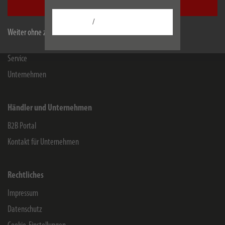
Alle akzeptieren
Kontakt für Endverbraucher
/
Chemie-Informationen
Weiter ohne zu akzeptieren
Herstellergarantie
Service
Unternehmen
Händler und Unternehmen
B2B Portal
Kontakt für Unternehmen
Rechtliches
Impressum
Datenschutz