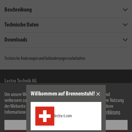
Beschreibung
Technische Daten
Downloads
Technische Änderungen und Farbänderungen vorbehalten
Lectra Technik AG
Blegistrasse 13
Willkommen auf Brennenstuhl!
Um unsere Webseite für Sie optimal zu gestalten und fortlaufend
6340
Baar/ZG
verbessern zu können, verwenden wir Cookies. Durch die weitere Nutzung
der Webseite stimmen Sie der Verwendung von Cookies zu. Weitere
Facebook
Instagram
Youtube
Linkedin
Informationen zu Cookies erhalten Sie in unserer
Datenschutzerklärung
.
lectra-t.com
Einstellungen
Informationen