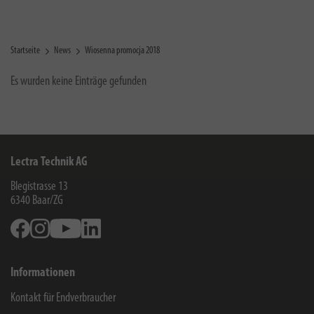
Startseite
News
Wiosenna promocja 2018
Es wurden keine Einträge gefunden
Lectra Technik AG
Blegistrasse 13
6340
Baar/ZG
Facebook
Instagram
Youtube
Linkedin
Informationen
Kontakt für Endverbraucher