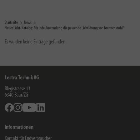
Startseite
News
Neuer Licht-Katalog: Für jede Anwendung die passende Lichtlösung von brennenstuhl®
Es wurden keine Einträge gefunden
Lectra Technik AG
Blegistrasse 13
6340
Baar/ZG
Facebook
Instagram
Youtube
Linkedin
Informationen
Kontakt für Endverbraucher