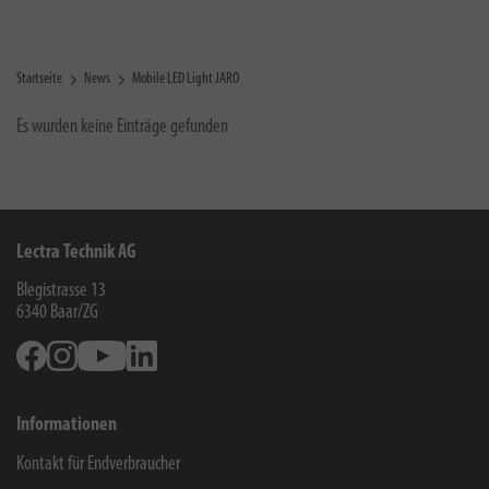
Startseite
News
Mobile LED Light JARO
Es wurden keine Einträge gefunden
Lectra Technik AG
Blegistrasse 13
6340
Baar/ZG
Facebook
Instagram
Youtube
Linkedin
Informationen
Kontakt für Endverbraucher