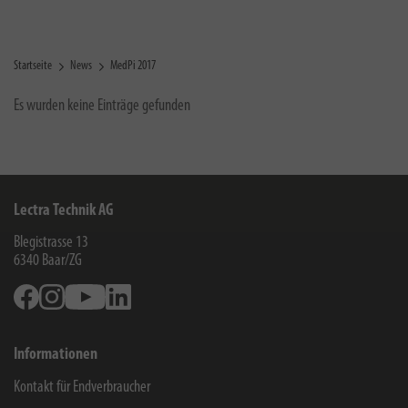
Startseite
News
MedPi 2017
Es wurden keine Einträge gefunden
Lectra Technik AG
Blegistrasse 13
6340
Baar/ZG
Facebook
Instagram
Youtube
Linkedin
Informationen
Kontakt für Endverbraucher