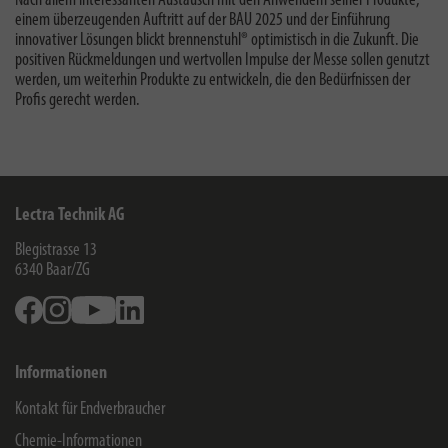
Nach allem interessanten Austausch mit den Anwendern seiner Produkte,
einem überzeugenden Auftritt auf der BAU 2025 und der Einführung
innovativer Lösungen blickt brennenstuhl® optimistisch in die Zukunft. Die
positiven Rückmeldungen und wertvollen Impulse der Messe sollen genutzt
werden, um weiterhin Produkte zu entwickeln, die den Bedürfnissen der
Profis gerecht werden.
Lectra Technik AG
Blegistrasse 13
6340
Baar/ZG
Facebook
Instagram
Youtube
Linkedin
Informationen
Kontakt für Endverbraucher
Chemie-Informationen