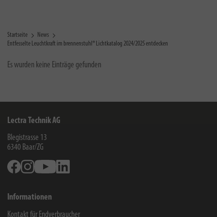
Startseite
News
Entfesselte Leuchtkraft im brennenstuhl® Lichtkatalog 2024/2025 entdecken
Es wurden keine Einträge gefunden
Lectra Technik AG
Blegistrasse 13
6340
Baar/ZG
Facebook
Instagram
Youtube
Linkedin
Informationen
Kontakt für Endverbraucher