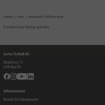
Startseite
News
brennenstuhl® is still there for you
Es wurden keine Einträge gefunden
Lectra Technik AG
Blegistrasse 13
6340
Baar/ZG
Facebook
Instagram
Youtube
Linkedin
Informationen
Kontakt für Endverbraucher