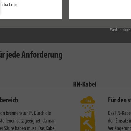
Einstellungen
lectra-t.com
Alle akzeptieren
Weiter ohne 
ien oder licht- und frostgeschützter Geb
ür jede Anforderung
RN-Kabel
bereich
Für den 
on brennenstuhl®. Durch die
Das RN-Kabel
telleneinsatz geeignet, da man
den Einsatz 
er Säure haben muss. Das Kabel
Verlängerung