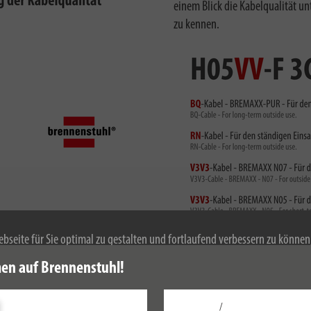
einem Blick die Kabelqualität un
zu kennen.
bseite für Sie optimal zu gestalten und fortlaufend verbessern zu könne
 Durch die weitere Nutzung der Webseite stimmen Sie der Verwendung von 
en auf Brennenstuhl!
mationen zu Cookies erhalten Sie in unserer
Datenschutzerklärung
.
/