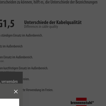
terscheiden zu können, hilft es, die Unterschiede der Bezeichnungen
n, verwenden
Cookies zu.