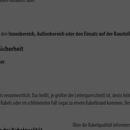
geben Auskunft über:
r den
Innenbereich, Außenbereich oder den Einsatz auf der Baustel
Sicherheit
ser
.
ters verantwortlich. Das heißt, je größer der Leiterquerschnitt ist, dest
 Kabels oder
im schlimmsten Fall sogar zu einem
Kabelbrand kommen. Des
Über die Kabelqualität informi