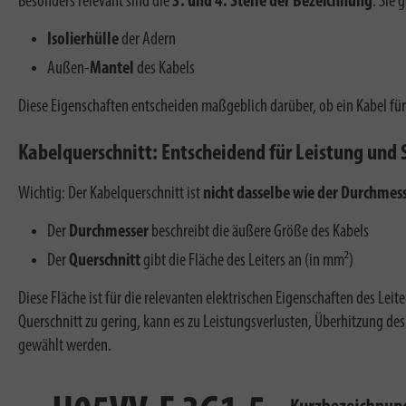
Besonders relevant sind die
3. und 4. Stelle der Bezeichnung
. Sie 
Isolierhülle
der Adern
Außen-
Mantel
des Kabels
Diese Eigenschaften entscheiden maßgeblich darüber, ob ein Kabel fü
Kabelquerschnitt: Entscheidend für Leistung und 
Wichtig: Der Kabelquerschnitt ist
nicht dasselbe wie der Durchmes
Der
Durchmesser
beschreibt die äußere Größe des Kabels
Der
Querschnitt
gibt die Fläche des Leiters an (in mm²)
Diese Fläche ist für die relevanten elektrischen Eigenschaften des Lei
Querschnitt zu gering, kann es zu
Leistungsverlusten,
Überhitzung des
gewählt werden.