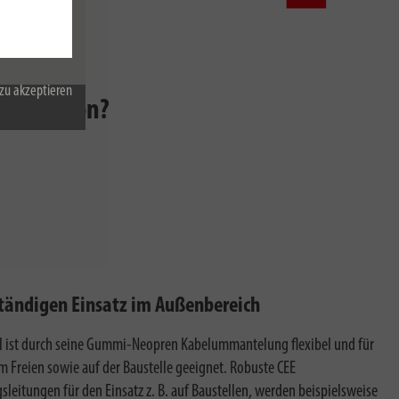
zu akzeptieren
rauch innen?
ständigen Einsatz im Außenbereich
 ist durch seine Gummi-Neopren Kabelummantelung flexibel und für
im Freien sowie auf der Baustelle geeignet. Robuste CEE
sleitungen für den Einsatz z. B. auf Baustellen, werden beispielsweise