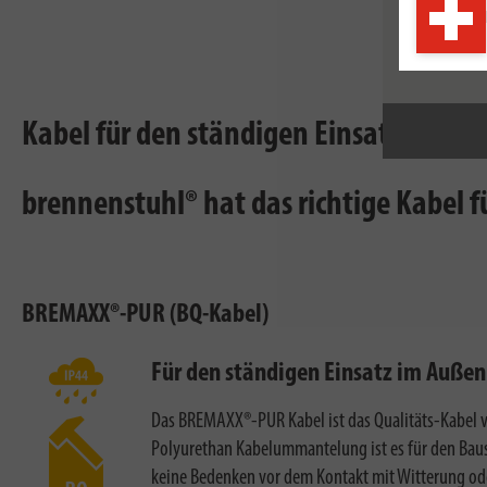
Kabel für den ständigen Einsatz im Fre
brennenstuhl® hat das richtige Kabel f
BREMAXX®-PUR (BQ-Kabel)
Für den ständigen Einsatz im Außen
Das BREMAXX®-PUR Kabel ist das Qualitäts-Kabel v
Polyurethan Kabelummantelung ist es für den Baus
keine Bedenken vor dem Kontakt mit Witterung od