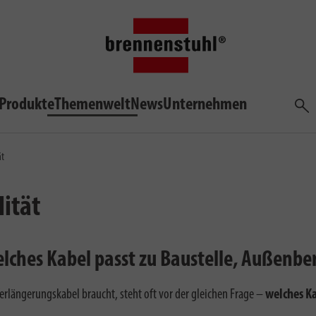
Produkte
Themenwelt
News
Unternehmen
Such
ät
ität
lches Kabel passt zu Baustelle, Außenbe
erlängerungskabel braucht, steht oft vor der gleichen Frage –
welches Ka