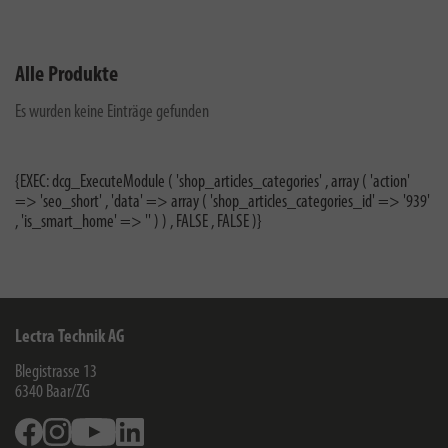
Alle Produkte
Es wurden keine Einträge gefunden
{EXEC: dcg_ExecuteModule ( 'shop_articles_categories' , array ( 'action'
=> 'seo_short' , 'data' => array ( 'shop_articles_categories_id' => '939'
, 'is_smart_home' => '' ) ) , FALSE , FALSE )}
Lectra Technik AG
Blegistrasse 13
6340
Baar/ZG
Facebook
Instagram
Youtube
Linkedin