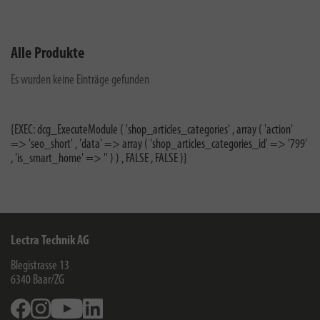
Alle Produkte
Es wurden keine Einträge gefunden
{EXEC: dcg_ExecuteModule ( 'shop_articles_categories' , array ( 'action'
=> 'seo_short' , 'data' => array ( 'shop_articles_categories_id' => '799'
, 'is_smart_home' => '' ) ) , FALSE , FALSE )}
Lectra Technik AG
Blegistrasse 13
6340
Baar/ZG
Facebook
Instagram
Youtube
Linkedin