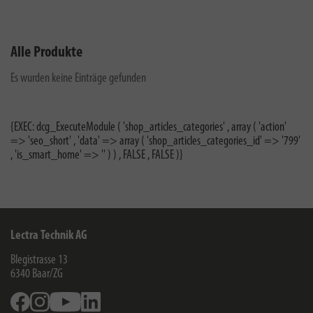
Alle Produkte
Es wurden keine Einträge gefunden
{EXEC: dcg_ExecuteModule ( 'shop_articles_categories' , array ( 'action'
=> 'seo_short' , 'data' => array ( 'shop_articles_categories_id' => '799'
, 'is_smart_home' => '' ) ) , FALSE , FALSE )}
Lectra Technik AG
Blegistrasse 13
6340
Baar/ZG
Facebook
Instagram
Youtube
Linkedin