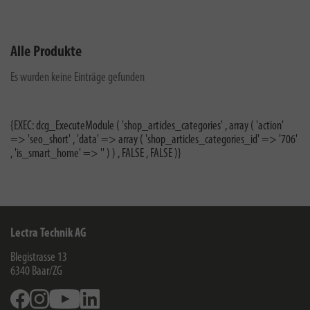
Alle Produkte
Es wurden keine Einträge gefunden
{EXEC: dcg_ExecuteModule ( 'shop_articles_categories' , array ( 'action'
=> 'seo_short' , 'data' => array ( 'shop_articles_categories_id' => '706'
, 'is_smart_home' => '' ) ) , FALSE , FALSE )}
Lectra Technik AG
Blegistrasse 13
6340
Baar/ZG
Facebook
Instagram
Youtube
Linkedin