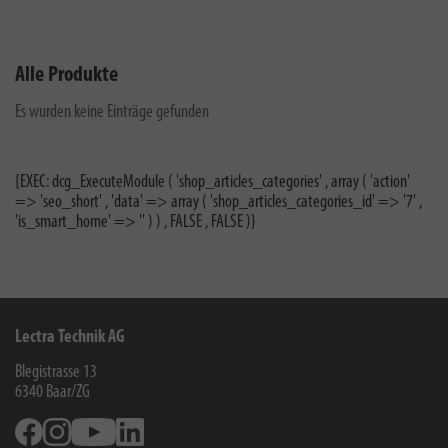
Alle Produkte
Es wurden keine Einträge gefunden
{EXEC: dcg_ExecuteModule ( 'shop_articles_categories' , array ( 'action'
=> 'seo_short' , 'data' => array ( 'shop_articles_categories_id' => '7' ,
'is_smart_home' => '' ) ) , FALSE , FALSE )}
Lectra Technik AG
Blegistrasse 13
6340
Baar/ZG
Facebook
Instagram
Youtube
Linkedin