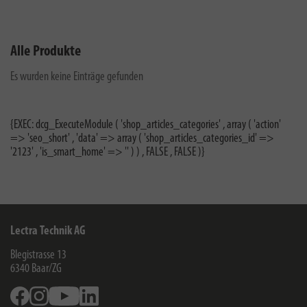
Alle Produkte
Es wurden keine Einträge gefunden
{EXEC: dcg_ExecuteModule ( 'shop_articles_categories' , array ( 'action'
=> 'seo_short' , 'data' => array ( 'shop_articles_categories_id' =>
'2123' , 'is_smart_home' => '' ) ) , FALSE , FALSE )}
Lectra Technik AG
Blegistrasse 13
6340
Baar/ZG
Facebook
Instagram
Youtube
Linkedin