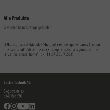
Alle Produkte
Es wurden keine Einträge gefunden
{EXEC: dcg_ExecuteModule ( 'shop_articles_categories' , array ( 'action'
=> 'seo_short' , 'data' => array ( 'shop_articles_categories_id' =>
'2123' , 'is_smart_home' => '' ) ) , FALSE , FALSE )}
Lectra Technik AG
Blegistrasse 13
6340
Baar/ZG
Facebook
Instagram
Youtube
Linkedin