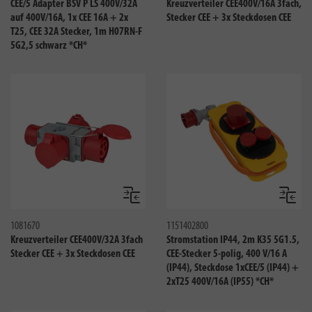
CEE/5 Adapter BSV P LS 400V/32A
Kreuzverteiler CEE400V/16A 3fach,
auf 400V/16A, 1x CEE 16A + 2x
Stecker CEE + 3x Steckdosen CEE
T25, CEE 32A Stecker, 1m H07RN-F
5G2,5 schwarz *CH*
Vergleichen
Verglei
1081670
1151402800
Kreuzverteiler CEE400V/32A 3fach
Stromstation IP44, 2m K35 5G1.5,
Stecker CEE + 3x Steckdosen CEE
CEE-Stecker 5-polig, 400 V/16 A
(IP44), Steckdose 1xCEE/5 (IP44) +
2xT25 400V/16A (IP55) *CH*