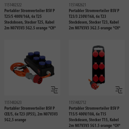
1151482322
1151482621
Portabler Stromverteiler BSV P
Portabler Stromverteiler BSV P
T25/5 400V/16A, 6x T25
T23/3 230V/16A, 6x T23
Steckdosen, Stecker T25, Kabel
Steckdosen, Stecker T23, Kabel
2m N07V3V3 5G2.5 orange *CH*
2m N07V3V3 3G2.5 orange *CH*
Vergleichen
Verglei
1151482623
1151482712
Portabler Stromverteiler BSV P
Portabler Stromverteiler BSV P
CEE/5, 6x T23 (IP55), 2m N07V3V3
T15/5 400V/10A, 6x T15
5G2,5 orange
Steckdosen, Stecker T15, Kabel
2m N07V3V3 5G1.5 orange *CH*