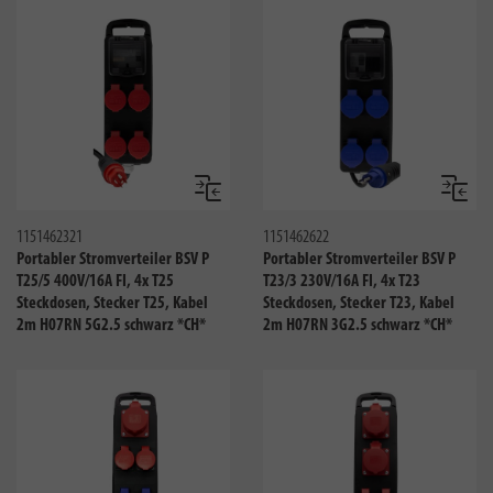
Vergleichen
Verglei
1151462321
1151462622
Portabler Stromverteiler BSV P
Portabler Stromverteiler BSV P
T25/5 400V/16A FI, 4x T25
T23/3 230V/16A FI, 4x T23
Steckdosen, Stecker T25, Kabel
Steckdosen, Stecker T23, Kabel
2m H07RN 5G2.5 schwarz *CH*
2m H07RN 3G2.5 schwarz *CH*