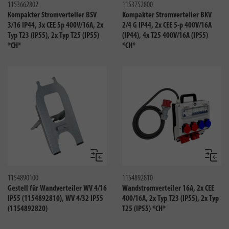
1153662802
1153752800
Kompakter Stromverteiler BSV
Kompakter Stromverteiler BKV
3/16 IP44, 3x CEE 5p 400V/16A, 2x
2/4 G IP44, 2x CEE 5-p 400V/16A
Typ T23 (IP55), 2x Typ T25 (IP55)
(IP44), 4x T25 400V/16A (IP55)
*CH*
*CH*
Vergleichen
Verglei
1154890100
1154892810
Gestell für Wandverteiler WV 4/16
Wandstromverteiler 16A, 2x CEE
IP55 (1154892810), WV 4/32 IP55
400/16A, 2x Typ T23 (IP55), 2x Typ
(1154892820)
T25 (IP55) *CH*