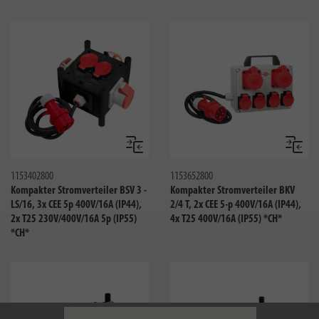
Vergleichen
Verglei
1153402800
1153652800
Kompakter Stromverteiler BSV 3 -
Kompakter Stromverteiler BKV
LS/16, 3x CEE 5p 400V/16A (IP44),
2/4 T, 2x CEE 5-p 400V/16A (IP44),
2x T25 230V/400V/16A 5p (IP55)
4x T25 400V/16A (IP55) *CH*
*CH*