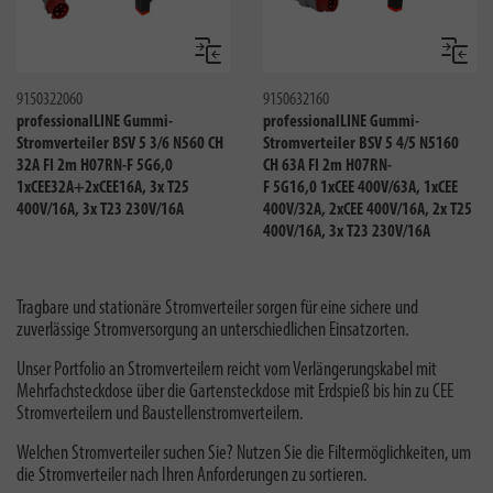
Vergleichen
Verglei
9150322060
9150632160
professionalLINE Gummi-
professionalLINE Gummi-
Stromverteiler BSV 5 3/6 N560 CH
Stromverteiler BSV 5 4/5 N5160
32A FI 2m H07RN-F 5G6,0
CH 63A FI 2m H07RN-
1xCEE32A+2xCEE16A, 3x T25
F 5G16,0 1xCEE 400V/63A, 1xCEE
400V/16A, 3x T23 230V/16A
400V/32A, 2xCEE 400V/16A, 2x T25
400V/16A, 3x T23 230V/16A
Tragbare und stationäre Stromverteiler sorgen für eine sichere und
zuverlässige Stromversorgung an unterschiedlichen Einsatzorten.
Unser Portfolio an Stromverteilern reicht vom Verlängerungskabel mit
Mehrfachsteckdose über die Gartensteckdose mit Erdspieß bis hin zu CEE
Stromverteilern und Baustellenstromverteilern.
Welchen Stromverteiler suchen Sie? Nutzen Sie die Filtermöglichkeiten, um
die Stromverteiler nach Ihren Anforderungen zu sortieren.