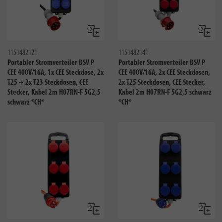
Vergleichen
Verglei
1151482121
1151482141
Portabler Stromverteiler BSV P
Portabler Stromverteiler BSV P
CEE 400V/16A, 1x CEE Steckdose, 2x
CEE 400V/16A, 2x CEE Steckdosen,
T25 + 2x T23 Steckdosen, CEE
2x T25 Steckdosen, CEE Stecker,
Stecker, Kabel 2m H07RN-F 5G2,5
Kabel 2m H07RN-F 5G2,5 schwarz
schwarz *CH*
*CH*
Vergleichen
Verglei