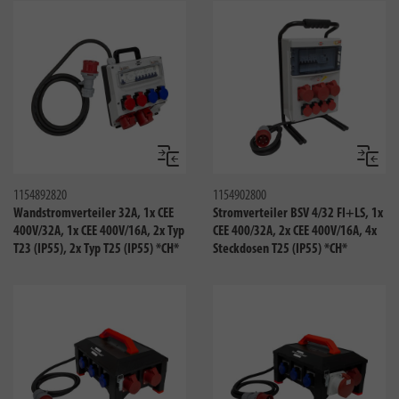
Vergleichen
Verglei
1154892820
1154902800
Wandstromverteiler 32A, 1x CEE
Stromverteiler BSV 4/32 FI+LS, 1x
400V/32A, 1x CEE 400V/16A, 2x Typ
CEE 400/32A, 2x CEE 400V/16A, 4x
T23 (IP55), 2x Typ T25 (IP55) *CH*
Steckdosen T25 (IP55) *CH*