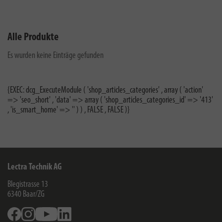
Alle Produkte
Es wurden keine Einträge gefunden
{EXEC: dcg_ExecuteModule ( 'shop_articles_categories' , array ( 'action'
=> 'seo_short' , 'data' => array ( 'shop_articles_categories_id' => '413'
, 'is_smart_home' => '' ) ) , FALSE , FALSE )}
Lectra Technik AG
Blegistrasse 13
6340
Baar/ZG
Facebook
Instagram
Youtube
Linkedin