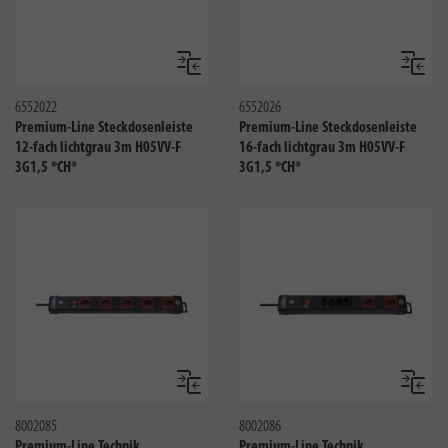
Vergleichen
Verglei
6552022
6552026
Premium-Line Steckdosenleiste
Premium-Line Steckdosenleiste
12-fach lichtgrau 3m H05VV-F
16-fach lichtgrau 3m H05VV-F
3G1,5 *CH*
3G1,5 *CH*
Vergleichen
Verglei
8002085
8002086
Premium-Line Technik
Premium-Line Technik