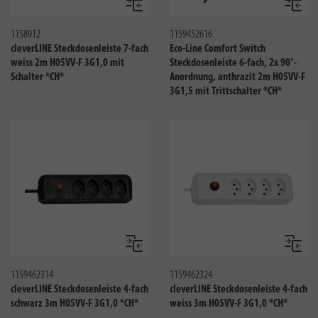
Vergleichen
Verglei
1158912
1159452616
cleverLINE Steckdosenleiste 7-fach
Eco-Line Comfort Switch
weiss 2m H05VV-F 3G1,0 mit
Steckdosenleiste 6-fach, 2x 90°-
Schalter *CH*
Anordnung, anthrazit 2m H05VV-F
3G1,5 mit Trittschalter *CH*
Vergleichen
Verglei
1159462314
1159462324
cleverLINE Steckdosenleiste 4-fach
cleverLINE Steckdosenleiste 4-fach
schwarz 3m H05VV-F 3G1,0 *CH*
weiss 3m H05VV-F 3G1,0 *CH*