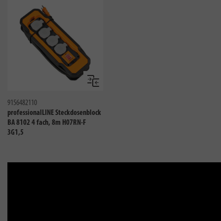
Vergleichen
9156482110
professionalLINE Steckdosenblock
BA 8102 4 fach, 8m H07RN-F
3G1,5