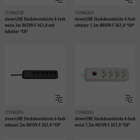
Vergleichen
Verglei
1159462728
1159462814
cleverLINE Steckdosenleiste 8-fach
cleverLINE Steckdosenleiste 4-fach
weiss 2m H05VV-F 3G1,0 mit
schwarz 1,5m H05VV-F 3G1,0 *CH*
Schalter *CH*
Vergleichen
Verglei
1159462816
1159462824
cleverLINE Steckdosenleiste 6-fach
cleverLINE Steckdosenleiste 4-fach
schwarz 2m H05VV-F 3G1,0 *CH*
weiss 1,5m H05VV-F 3G1,0 *CH*