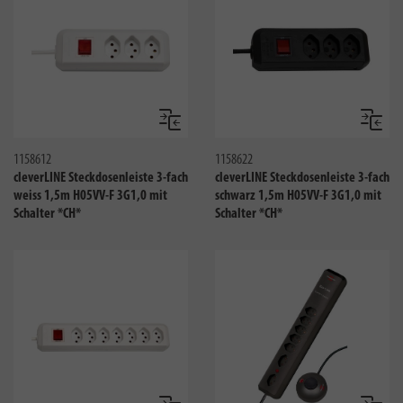
Vergleichen
Verglei
1158612
1158622
cleverLINE Steckdosenleiste 3-fach
cleverLINE Steckdosenleiste 3-fach
weiss 1,5m H05VV-F 3G1,0 mit
schwarz 1,5m H05VV-F 3G1,0 mit
Schalter *CH*
Schalter *CH*