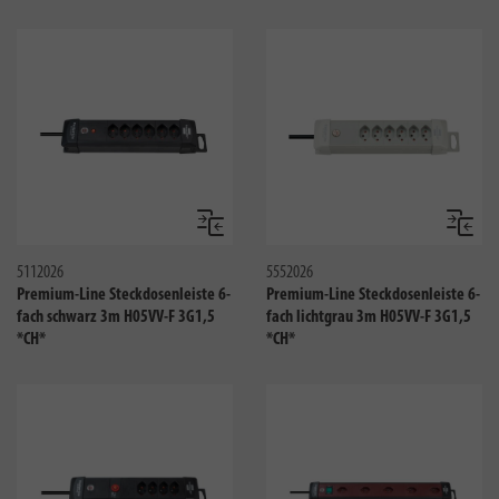
Vergleichen
Verglei
5112026
5552026
Premium-Line Steckdosenleiste 6-
Premium-Line Steckdosenleiste 6-
fach schwarz 3m H05VV-F 3G1,5
fach lichtgrau 3m H05VV-F 3G1,5
*CH*
*CH*