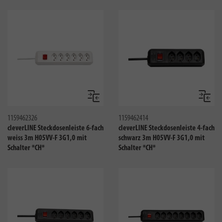
Vergleichen
Verglei
1159462326
1159462414
cleverLINE Steckdosenleiste 6-fach
cleverLINE Steckdosenleiste 4-fach
weiss 3m H05VV-F 3G1,0 mit
schwarz 3m H05VV-F 3G1,0 mit
Schalter *CH*
Schalter *CH*