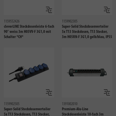
Vergleichen
Verglei
1159552426
1159902305
cleverLINE Steckdosenleiste 6-fach
Super-Solid Steckdosenverteiler
90° weiss 3m H05VV-F 3G1,0 mit
5x T13 Steckdosen, T13 Stecker,
Schalter *CH*
3m H05RN-F 3G1,0 gelb/blau, IP55
Vergleichen
Verglei
1159902505
1391002010
Super-Solid Steckdosenverteiler
Premium-Alu-Line
5x T13 Steckdosen, T13 Stecker,
Steckdosenleiste 10-fach 3m