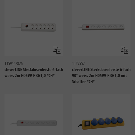
Vergleichen
Verglei
1159462826
1159552
cleverLINE Steckdosenleiste 6-fach
cleverLINE Steckdosenleiste 6-fach
weiss 2m H05VV-F 3G1,0 *CH*
90° weiss 2m H05VV-F 3G1,0 mit
Schalter *CH*