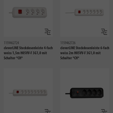
Vergleichen
Verglei
1159462724
1159462726
cleverLINE Steckdosenleiste 4-fach
cleverLINE Steckdosenleiste 6-fach
weiss 1,5m H05VV-F 3G1,0 mit
weiss 2m H05VV-F 3G1,0 mit
Schalter *CH*
Schalter *CH*