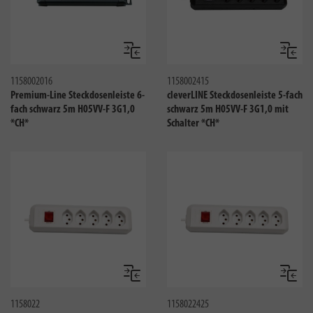
Vergleichen
Verglei
1158002016
1158002415
Premium-Line Steckdosenleiste 6-
cleverLINE Steckdosenleiste 5-fach
fach schwarz 5m H05VV-F 3G1,0
schwarz 5m H05VV-F 3G1,0 mit
*CH*
Schalter *CH*
Vergleichen
Verglei
1158022
1158022425