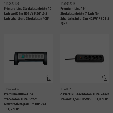
1153322120
1156052018
Primera-Line Steckdosenleiste 10-
Premium-Line 19"
fach weiß 2m H05VV-F 3G1,0 5-
Steckdosenleiste 7-fach für
fach schaltbare Steckdosen *CH*
Schaltschränke, 3m H05VV-F 3G1,5
*CH*
Vergleichen
Verglei
1156252416
1157002
Premium-Office-Line
cleverLINE Steckdosenleiste 5-fach
Steckdosenleiste 6-fach
schwarz 1,5m H05VV-F 3G1,0 *CH*
schwarz/lichtgrau 3m H05VV-F
3G1,5 *CH*