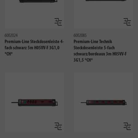
Vergleichen
Verglei
6002024
6002085
Premium-Line Steckdosenleiste 4-
Premium-Line Technik
fach schwarz 5m H05VV-F 3G1,0
Steckdosenleiste 5-fach
*CH*
schwarz/bordeaux 3m H05VV-F
3G1,5 *CH*
Vergleichen
Verglei