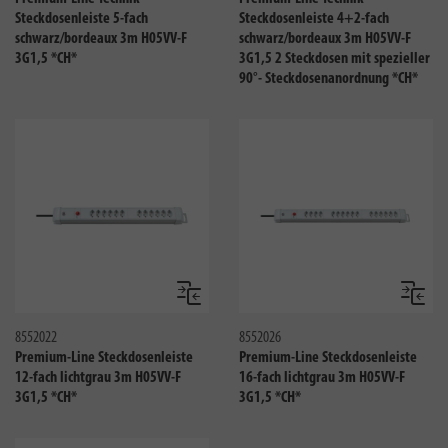
Steckdosenleiste 5-fach
Steckdosenleiste 4+2-fach
schwarz/bordeaux 3m H05VV-F
schwarz/bordeaux 3m H05VV-F
3G1,5 *CH*
3G1,5 2 Steckdosen mit spezieller
90°- Steckdosenanordnung *CH*
Vergleichen
Verglei
8552022
8552026
Premium-Line Steckdosenleiste
Premium-Line Steckdosenleiste
12-fach lichtgrau 3m H05VV-F
16-fach lichtgrau 3m H05VV-F
3G1,5 *CH*
3G1,5 *CH*