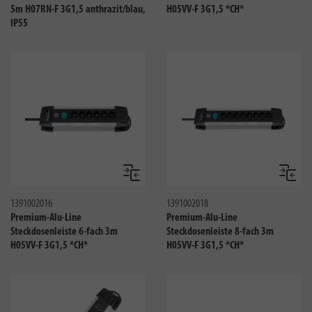
5m H07RN-F 3G1,5 anthrazit/blau,
H05VV-F 3G1,5 *CH*
IP55
Vergleichen
Verglei
1391002016
1391002018
Premium-Alu-Line
Premium-Alu-Line
Steckdosenleiste 6-fach 3m
Steckdosenleiste 8-fach 3m
H05VV-F 3G1,5 *CH*
H05VV-F 3G1,5 *CH*