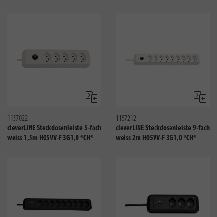
Vergleichen
Verglei
1157022
1157212
cleverLINE Steckdosenleiste 5-fach
cleverLINE Steckdosenleiste 9-fach
weiss 1,5m H05VV-F 3G1,0 *CH*
weiss 2m H05VV-F 3G1,0 *CH*