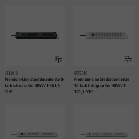
Vergleichen
Verglei
6112018
6552010
Premium-Line Steckdosenleiste 8-
Premium-Line Steckdosenleiste
fach schwarz 3m H05VV-F 3G1,5
10-fach lichtgrau 3m H05VV-F
*CH*
3G1,5 *CH*