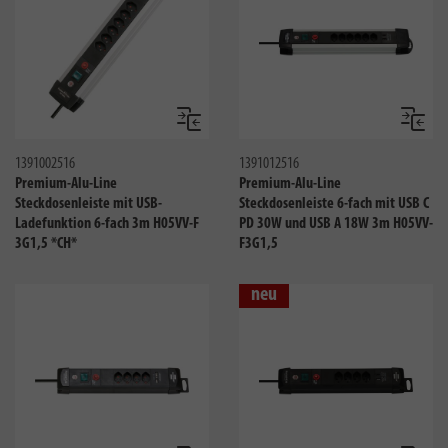
Vergleichen
Verglei
1391002516
1391012516
Premium-Alu-Line
Premium-Alu-Line
Steckdosenleiste mit USB-
Steckdosenleiste 6-fach mit USB C
Ladefunktion 6-fach 3m H05VV-F
PD 30W und USB A 18W 3m H05VV-
3G1,5 *CH*
F3G1,5
neu