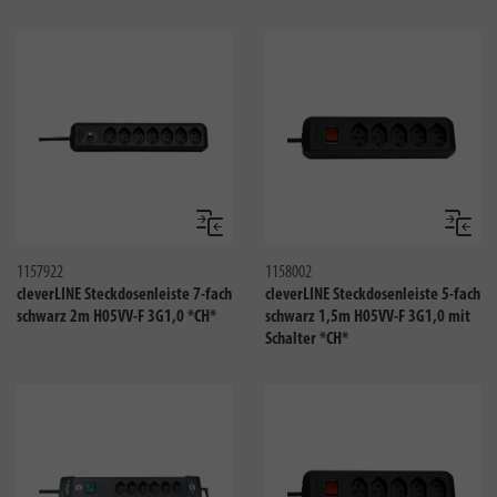
Vergleichen
Verglei
1157922
1158002
cleverLINE Steckdosenleiste 7-fach
cleverLINE Steckdosenleiste 5-fach
schwarz 2m H05VV-F 3G1,0 *CH*
schwarz 1,5m H05VV-F 3G1,0 mit
Schalter *CH*