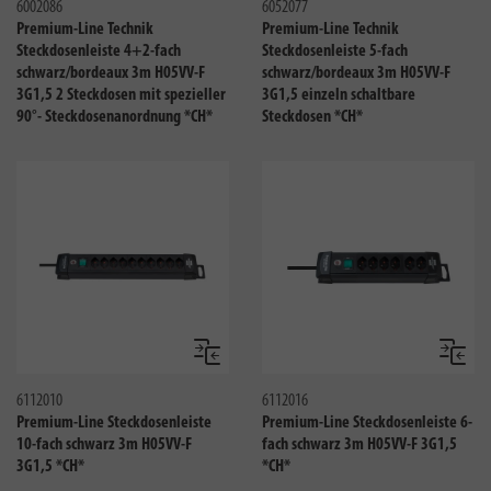
6002086
6052077
Premium-Line Technik
Premium-Line Technik
Steckdosenleiste 4+2-fach
Steckdosenleiste 5-fach
schwarz/bordeaux 3m H05VV-F
schwarz/bordeaux 3m H05VV-F
3G1,5 2 Steckdosen mit spezieller
3G1,5 einzeln schaltbare
90°- Steckdosenanordnung *CH*
Steckdosen *CH*
Vergleichen
Verglei
6112010
6112016
Premium-Line Steckdosenleiste
Premium-Line Steckdosenleiste 6-
10-fach schwarz 3m H05VV-F
fach schwarz 3m H05VV-F 3G1,5
3G1,5 *CH*
*CH*