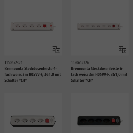
Vergleichen
Verglei
1150652324
1150652326
Bremounta Steckdosenleiste 4-
Bremounta Steckdosenleiste 6-
fach weiss 3m H05VV-F, 3G1,0 mit
fach weiss 3m H05VV-F, 3G1,0 mit
Schalter *CH*
Schalter *CH*