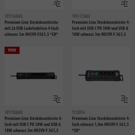
Vergleichen
Verglei
1951142602
1951172602
Premium-Line Steckdosenleiste
Premium-Line Steckdosenleiste 4-
mit 2x USB-Ladefunktion 4-fach
fach mit USB C PD 30W und USB A
schwarz 3m H05VV-F3G1,5 *CH*
18W schwarz 3m H05VV-F 3G1,5
neu
Vergleichen
Verglei
1951182602
5112014
Premium-Line Steckdosenleiste 6-
Premium-Line Steckdosenleiste 4-
fach mit USB C PD 30W und USB A
fach schwarz 1,8m H05VV-F 3G1,5
18W schwarz 3m H05VV-F 3G1,5
*CH*