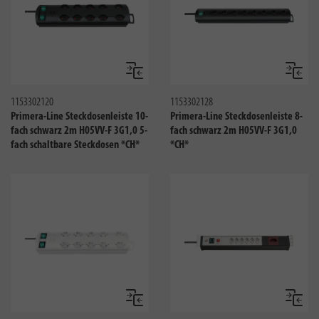
Vergleichen
Verglei
1153302120
1153302128
Primera-Line Steckdosenleiste 10-
Primera-Line Steckdosenleiste 8-
fach schwarz 2m H05VV-F 3G1,0 5-
fach schwarz 2m H05VV-F 3G1,0
fach schaltbare Steckdosen *CH*
*CH*
Vergleichen
Verglei