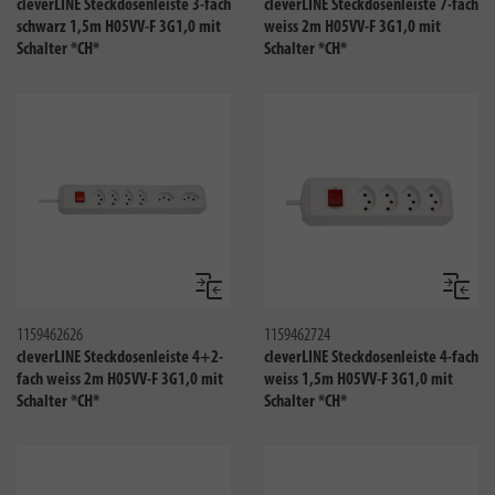
cleverLINE Steckdosenleiste 3-fach
cleverLINE Steckdosenleiste 7-fach
schwarz 1,5m H05VV-F 3G1,0 mit
weiss 2m H05VV-F 3G1,0 mit
Schalter *CH*
Schalter *CH*
Vergleichen
Verglei
1159462626
1159462724
cleverLINE Steckdosenleiste 4+2-
cleverLINE Steckdosenleiste 4-fach
fach weiss 2m H05VV-F 3G1,0 mit
weiss 1,5m H05VV-F 3G1,0 mit
Schalter *CH*
Schalter *CH*