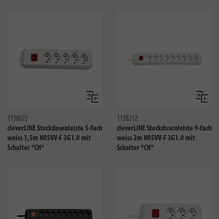
Vergleichen
Verglei
1158022
1158212
cleverLINE Steckdosenleiste 5-fach
cleverLINE Steckdosenleiste 9-fach
weiss 1,5m H05VV-F 3G1,0 mit
weiss 2m H05VV-F 3G1,0 mit
Schalter *CH*
Schalter *CH*