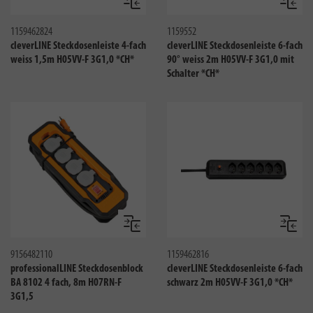
Vergleichen
Verglei
1159462824
1159552
cleverLINE Steckdosenleiste 4-fach
cleverLINE Steckdosenleiste 6-fach
weiss 1,5m H05VV-F 3G1,0 *CH*
90° weiss 2m H05VV-F 3G1,0 mit
Schalter *CH*
Vergleichen
Verglei
9156482110
1159462816
professionalLINE Steckdosenblock
cleverLINE Steckdosenleiste 6-fach
BA 8102 4 fach, 8m H07RN-F
schwarz 2m H05VV-F 3G1,0 *CH*
3G1,5