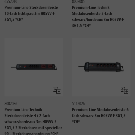
6552010
8002085
Premium-Line Steckdosenleiste
Premium-Line Technik
10-fach lichtgrau 3m H05VV-F
Steckdosenleiste 5-fach
3G1,5 *CH*
schwarz/bordeaux 3m H05VV-F
3G1,5 *CH*
Vergleichen
Verglei
8002086
5112026
Premium-Line Technik
Premium-Line Steckdosenleiste 6-
Steckdosenleiste 4+2-fach
fach schwarz 3m H05VV-F 3G1,5
schwarz/bordeaux 3m H05VV-F
*CH*
3G1,5 2 Steckdosen mit spezieller
90°- Steckdosenanordnung *CH*