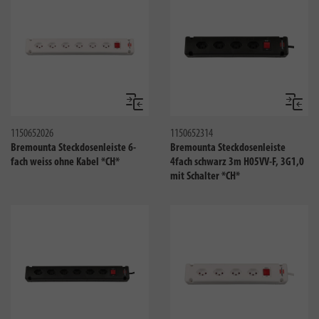
Vergleichen
Verglei
1150652026
1150652314
Bremounta Steckdosenleiste 6-
Bremounta Steckdosenleiste
fach weiss ohne Kabel *CH*
4fach schwarz 3m H05VV-F, 3G1,0
mit Schalter *CH*