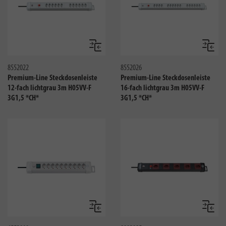
Vergleichen
Verglei
8552022
8552026
Premium-Line Steckdosenleiste
Premium-Line Steckdosenleiste
12-fach lichtgrau 3m H05VV-F
16-fach lichtgrau 3m H05VV-F
3G1,5 *CH*
3G1,5 *CH*
Vergleichen
Verglei