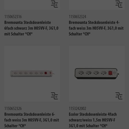
Vergleichen
Verglei
1150652316
1150652324
Bremounta Steckdosenleiste
Bremounta Steckdosenleiste 4-
6fach schwarz 3m H05VV-F, 3G1,0
fach weiss 3m H05VV-F, 3G1,0 mit
mit Schalter *CH*
Schalter *CH*
Vergleichen
Verglei
1150652326
1153242002
Bremounta Steckdosenleiste 6-
Ecolor Steckdosenleiste 4fach
fach weiss 3m H05VV-F, 3G1,0 mit
schwarz/weiss 1,5m H05VV-F
Schalter *CH*
3G1,0 mit Schalter *CH*