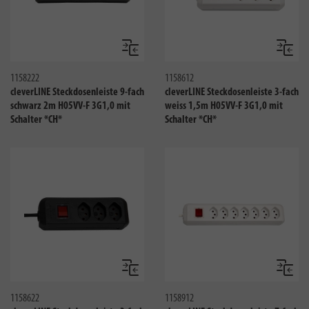
Vergleichen
Verglei
1158222
1158612
cleverLINE Steckdosenleiste 9-fach
cleverLINE Steckdosenleiste 3-fach
schwarz 2m H05VV-F 3G1,0 mit
weiss 1,5m H05VV-F 3G1,0 mit
Schalter *CH*
Schalter *CH*
Vergleichen
Verglei
1158622
1158912