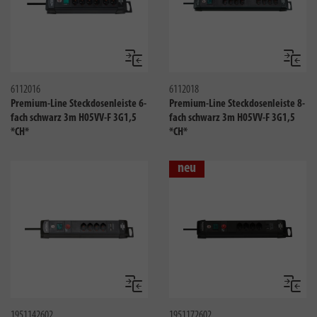
Vergleichen
Verglei
6112016
6112018
Premium-Line Steckdosenleiste 6-
Premium-Line Steckdosenleiste 8-
fach schwarz 3m H05VV-F 3G1,5
fach schwarz 3m H05VV-F 3G1,5
*CH*
*CH*
neu
Vergleichen
Verglei
1951142602
1951172602