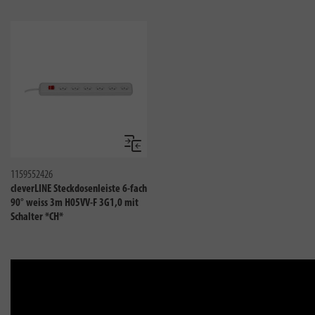
Vergleichen
1159552426
cleverLINE Steckdosenleiste 6-fach
90° weiss 3m H05VV-F 3G1,0 mit
Schalter *CH*