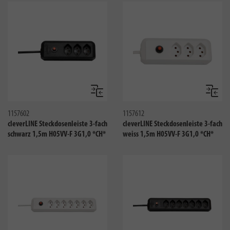
Vergleichen
Verglei
1157602
1157612
cleverLINE Steckdosenleiste 3-fach
cleverLINE Steckdosenleiste 3-fach
schwarz 1,5m H05VV-F 3G1,0 *CH*
weiss 1,5m H05VV-F 3G1,0 *CH*