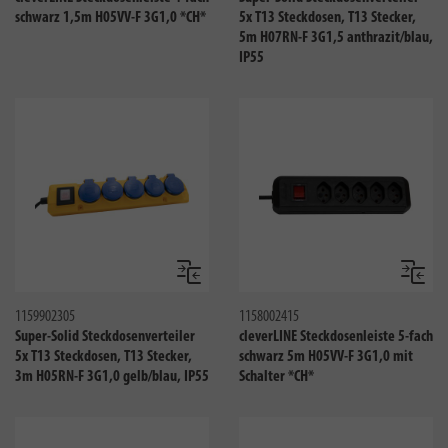
schwarz 1,5m H05VV-F 3G1,0 *CH*
5x T13 Steckdosen, T13 Stecker,
5m H07RN-F 3G1,5 anthrazit/blau,
IP55
Vergleichen
Verglei
1159902305
1158002415
Super-Solid Steckdosenverteiler
cleverLINE Steckdosenleiste 5-fach
5x T13 Steckdosen, T13 Stecker,
schwarz 5m H05VV-F 3G1,0 mit
3m H05RN-F 3G1,0 gelb/blau, IP55
Schalter *CH*