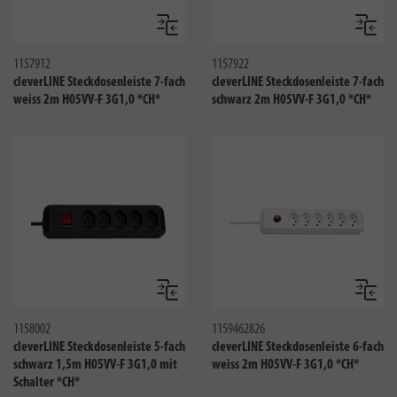
Vergleichen
Verglei
1157912
1157922
cleverLINE Steckdosenleiste 7-fach
cleverLINE Steckdosenleiste 7-fach
weiss 2m H05VV-F 3G1,0 *CH*
schwarz 2m H05VV-F 3G1,0 *CH*
Vergleichen
Verglei
1158002
1159462826
cleverLINE Steckdosenleiste 5-fach
cleverLINE Steckdosenleiste 6-fach
schwarz 1,5m H05VV-F 3G1,0 mit
weiss 2m H05VV-F 3G1,0 *CH*
Schalter *CH*