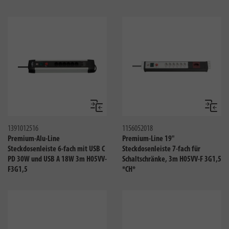
Vergleichen
Verglei
1391012516
1156052018
Premium-Alu-Line
Premium-Line 19"
Steckdosenleiste 6-fach mit USB C
Steckdosenleiste 7-fach für
PD 30W und USB A 18W 3m H05VV-
Schaltschränke, 3m H05VV-F 3G1,5
F3G1,5
*CH*