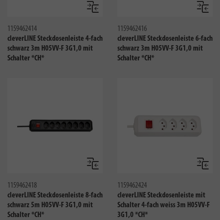
Vergleichen
Verglei
1159462414
1159462416
cleverLINE Steckdosenleiste 4-fach
cleverLINE Steckdosenleiste 6-fach
schwarz 3m H05VV-F 3G1,0 mit
schwarz 3m H05VV-F 3G1,0 mit
Schalter *CH*
Schalter *CH*
Vergleichen
Verglei
1159462418
1159462424
cleverLINE Steckdosenleiste 8-fach
cleverLINE Steckdosenleiste mit
schwarz 5m H05VV-F 3G1,0 mit
Schalter 4-fach weiss 3m H05VV-F
Schalter *CH*
3G1,0 *CH*