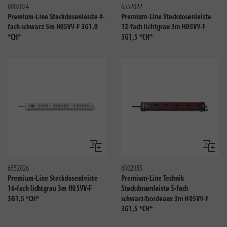
6002024
6552022
Premium-Line Steckdosenleiste 4-
Premium-Line Steckdosenleiste
fach schwarz 5m H05VV-F 3G1,0
12-fach lichtgrau 3m H05VV-F
*CH*
3G1,5 *CH*
Vergleichen
Verglei
6552026
6002085
Premium-Line Steckdosenleiste
Premium-Line Technik
16-fach lichtgrau 3m H05VV-F
Steckdosenleiste 5-fach
3G1,5 *CH*
schwarz/bordeaux 3m H05VV-F
3G1,5 *CH*