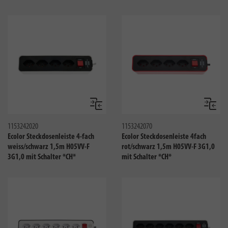
Vergleichen
Verglei
1153242020
1153242070
Ecolor Steckdosenleiste 4-fach
Ecolor Steckdosenleiste 4fach
weiss/schwarz 1,5m H05VV-F
rot/schwarz 1,5m H05VV-F 3G1,0
3G1,0 mit Schalter *CH*
mit Schalter *CH*