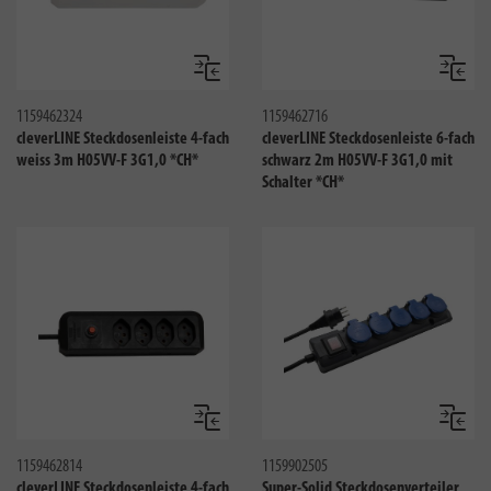
Vergleichen
Verglei
1159462324
1159462716
cleverLINE Steckdosenleiste 4-fach
cleverLINE Steckdosenleiste 6-fach
weiss 3m H05VV-F 3G1,0 *CH*
schwarz 2m H05VV-F 3G1,0 mit
Schalter *CH*
Vergleichen
Verglei
1159462814
1159902505
cleverLINE Steckdosenleiste 4-fach
Super-Solid Steckdosenverteiler