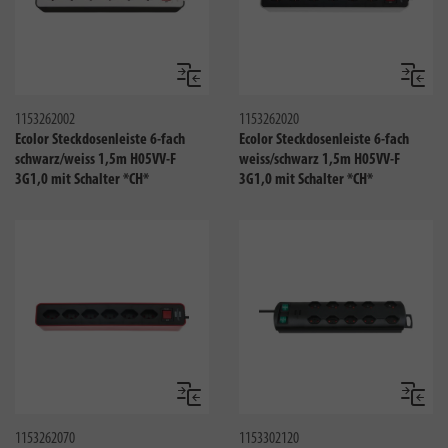
Vergleichen
Verglei
1153262002
1153262020
Ecolor Steckdosenleiste 6-fach
Ecolor Steckdosenleiste 6-fach
schwarz/weiss 1,5m H05VV-F
weiss/schwarz 1,5m H05VV-F
3G1,0 mit Schalter *CH*
3G1,0 mit Schalter *CH*
Vergleichen
Verglei
1153262070
1153302120