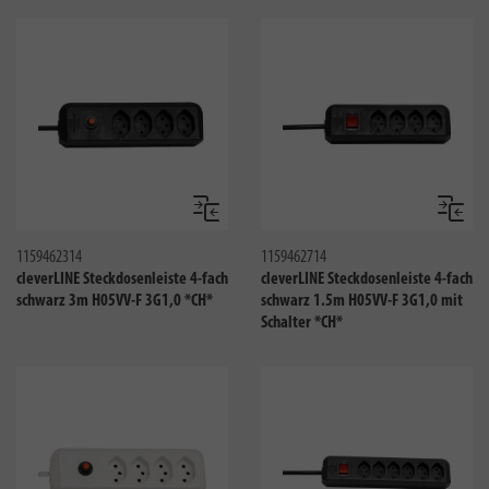
Vergleichen
Verglei
1159462314
1159462714
cleverLINE Steckdosenleiste 4-fach
cleverLINE Steckdosenleiste 4-fach
schwarz 3m H05VV-F 3G1,0 *CH*
schwarz 1.5m H05VV-F 3G1,0 mit
Schalter *CH*