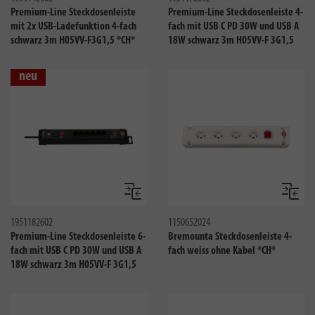
Premium-Line Steckdosenleiste
Premium-Line Steckdosenleiste 4-
mit 2x USB-Ladefunktion 4-fach
fach mit USB C PD 30W und USB A
schwarz 3m H05VV-F3G1,5 *CH*
18W schwarz 3m H05VV-F 3G1,5
neu
Vergleichen
Verglei
1951182602
1150652024
Premium-Line Steckdosenleiste 6-
Bremounta Steckdosenleiste 4-
fach mit USB C PD 30W und USB A
fach weiss ohne Kabel *CH*
18W schwarz 3m H05VV-F 3G1,5