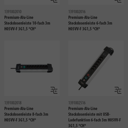
Vergleichen
Verglei
1391002010
1391002016
Premium-Alu-Line
Premium-Alu-Line
Steckdosenleiste 10-fach 3m
Steckdosenleiste 6-fach 3m
H05VV-F 3G1,5 *CH*
H05VV-F 3G1,5 *CH*
Vergleichen
Verglei
1391002018
1391002516
Premium-Alu-Line
Premium-Alu-Line
Steckdosenleiste 8-fach 3m
Steckdosenleiste mit USB-
H05VV-F 3G1,5 *CH*
Ladefunktion 6-fach 3m H05VV-F
3G1,5 *CH*