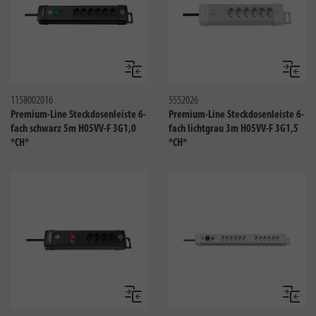
Vergleichen
Verglei
1158002016
5552026
Premium-Line Steckdosenleiste 6-
Premium-Line Steckdosenleiste 6-
fach schwarz 5m H05VV-F 3G1,0
fach lichtgrau 3m H05VV-F 3G1,5
*CH*
*CH*
Vergleichen
Verglei