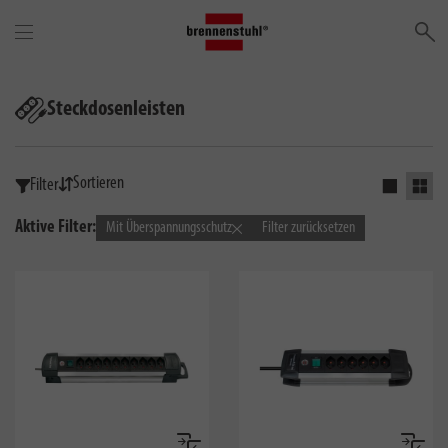
Su
Steckdosenleisten
Sortieren
Filter
Einfaches 
Grid 
Aktive Filter:
Mit Überspannungsschutz
Filter zurücksetzen