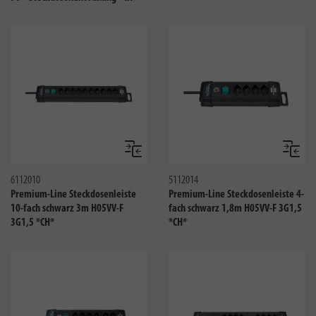
Vergleichen
Verglei
6112010
5112014
Premium-Line Steckdosenleiste
Premium-Line Steckdosenleiste 4-
10-fach schwarz 3m H05VV-F
fach schwarz 1,8m H05VV-F 3G1,5
3G1,5 *CH*
*CH*