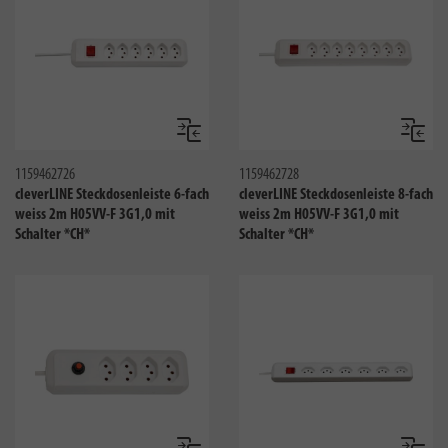
Vergleichen
Verglei
1159462726
1159462728
cleverLINE Steckdosenleiste 6-fach
cleverLINE Steckdosenleiste 8-fach
weiss 2m H05VV-F 3G1,0 mit
weiss 2m H05VV-F 3G1,0 mit
Schalter *CH*
Schalter *CH*