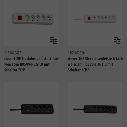
Vergleichen
Verglei
1158022425
1159462326
cleverLINE Steckdosenleiste 5-fach
cleverLINE Steckdosenleiste 6-fach
weiss 5m H05VV-F 3G1,0 mit
weiss 3m H05VV-F 3G1,0 mit
Schalter *CH*
Schalter *CH*