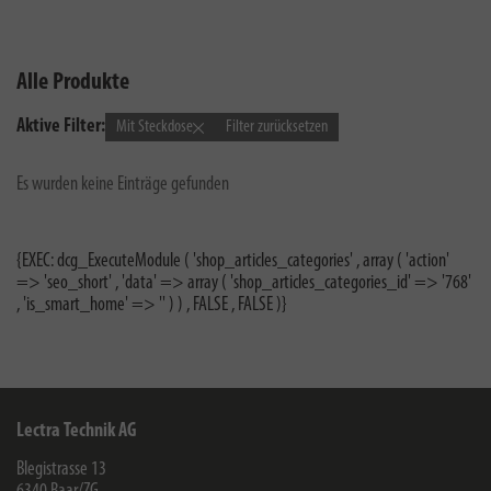
Alle Produkte
Aktive Filter:
Mit Steckdose
Filter zurücksetzen
Es wurden keine Einträge gefunden
{EXEC: dcg_ExecuteModule ( 'shop_articles_categories' , array ( 'action'
=> 'seo_short' , 'data' => array ( 'shop_articles_categories_id' => '768'
, 'is_smart_home' => '' ) ) , FALSE , FALSE )}
Lectra Technik AG
Blegistrasse 13