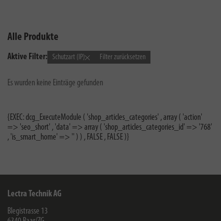
Alle Produkte
Aktive Filter:
Schutzart (IP)
Filter zurücksetzen
Es wurden keine Einträge gefunden
{EXEC: dcg_ExecuteModule ( 'shop_articles_categories' , array ( 'action'
=> 'seo_short' , 'data' => array ( 'shop_articles_categories_id' => '768'
, 'is_smart_home' => '' ) ) , FALSE , FALSE )}
Lectra Technik AG
Blegistrasse 13