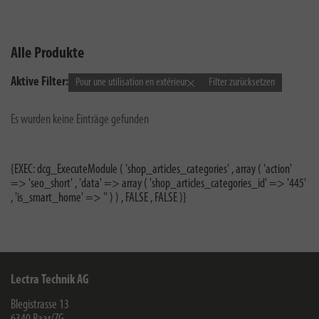
Alle Produkte
Aktive Filter:
Pour une utilisation en extérieur
Filter zurücksetzen
Es wurden keine Einträge gefunden
{EXEC: dcg_ExecuteModule ( 'shop_articles_categories' , array ( 'action'
=> 'seo_short' , 'data' => array ( 'shop_articles_categories_id' => '445'
, 'is_smart_home' => '' ) ) , FALSE , FALSE )}
Lectra Technik AG
Blegistrasse 13