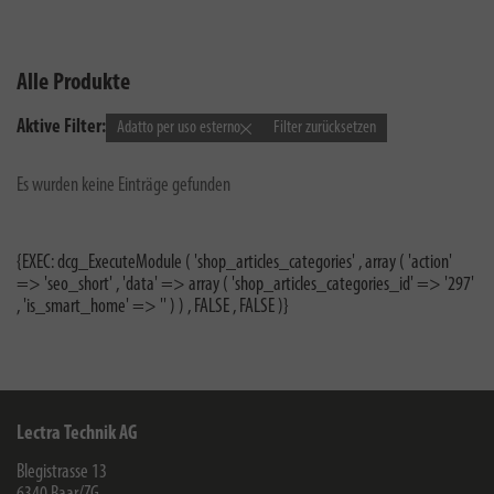
Alle Produkte
Aktive Filter:
Adatto per uso esterno
Filter zurücksetzen
Es wurden keine Einträge gefunden
{EXEC: dcg_ExecuteModule ( 'shop_articles_categories' , array ( 'action'
=> 'seo_short' , 'data' => array ( 'shop_articles_categories_id' => '297'
, 'is_smart_home' => '' ) ) , FALSE , FALSE )}
Lectra Technik AG
Blegistrasse 13