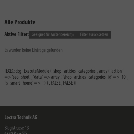
Alle Produkte
Aktive Filter:
Geeignet für Außenbereich
Filter zurücksetzen
Es wurden keine Einträge gefunden
{EXEC: dcg_ExecuteModule ( 'shop_articles_categories' , array ( 'action'
=> 'seo_short' , 'data' => array ( 'shop_articles_categories_id' => '10' ,
'is_smart_home' => '' ) ) , FALSE , FALSE )}
Lectra Technik AG
Blegistrasse 13