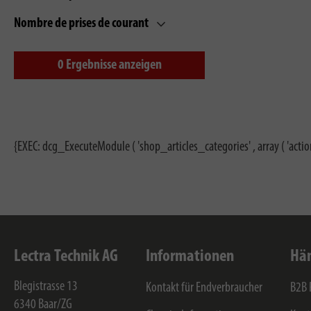
Nombre de prises de courant
0
Ergebnisse anzeigen
{EXEC: dcg_ExecuteModule ( 'shop_articles_categories' , array ( 'actio
Lectra Technik AG
Informationen
Hän
Blegistrasse 13
Kontakt für Endverbraucher
B2B 
6340
Baar/ZG