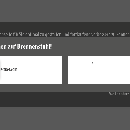
bseite für Sie optimal zu gestalten und fortlaufend verbessern zu könne
 Durch die weitere Nutzung der Webseite stimmen Sie der Verwendung von 
en auf Brennenstuhl!
mationen zu Cookies erhalten Sie in unserer
Datenschutzerklärung
.
/
Einstellungen
lectra-t.com
Alle akzeptieren
Weiter ohne 