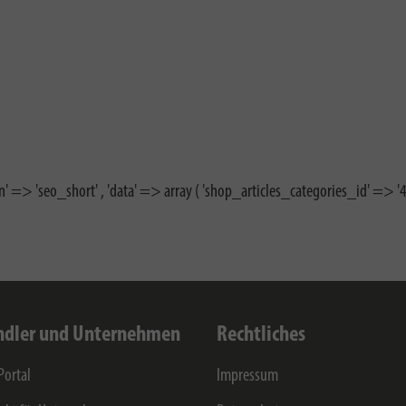
n' => 'seo_short' , 'data' => array ( 'shop_articles_categories_id' => '44
dler und Unternehmen
Rechtliches
Portal
Impressum