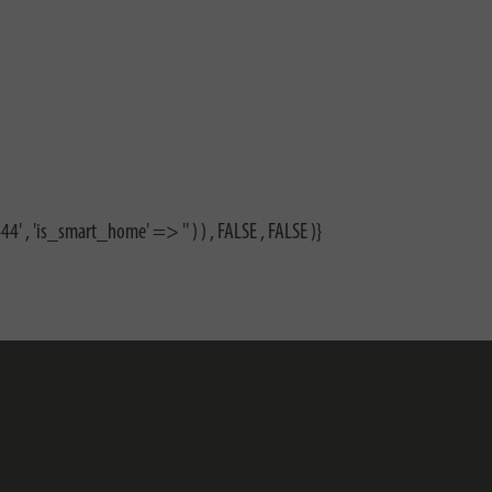
4' , 'is_smart_home' => '' ) ) , FALSE , FALSE )}