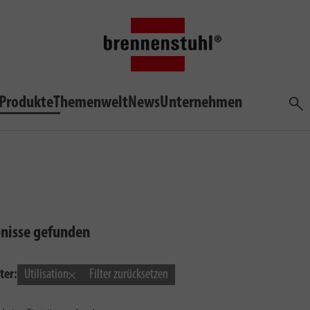
Produkte
Themenwelt
News
Unternehmen
Such
bnisse gefunden
ter:
Utilisation
Filter zurücksetzen