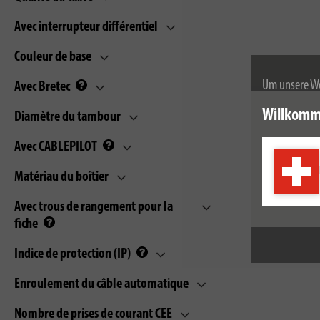
Avec interrupteur différentiel
Couleur de base
Um unsere We
Avec Bretec
wir Cookies.
Willkomm
Diamètre du tambour
Weitere Infor
Avec CABLEPILOT
Matériau du boîtier
Avec trous de rangement pour la
fiche
Indice de protection (IP)
Enroulement du câble automatique
Nombre de prises de courant CEE