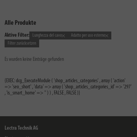
Alle Produkte
Aktive Filter:
Lunghezza del cavo
Adatto per uso esterno
Filter zurücksetzen
Es wurden keine Einträge gefunden
{EXEC: dcg_ExecuteModule ( 'shop_articles_categories' , array ( 'action'
=> 'seo_short' , 'data' => array ( 'shop_articles_categories_id' => '297'
, 'is_smart_home' => '' ) ) , FALSE , FALSE )}
Lectra Technik AG