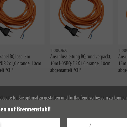
1160002600
11600
kabel BQ lose, 5m
Anschlussleitung BQ rund verpackt,
Ansc
UR 2x1,0 orange, 10cm
10m H05BQ-F 2X1.0 orange, 10cm
15m 
lt *CH*
abgemantelt *CH*
abge
bseite für Sie optimal zu gestalten und fortlaufend verbessern zu könne
 Durch die weitere Nutzung der Webseite stimmen Sie der Verwendung von 
en auf Brennenstuhl!
mationen zu Cookies erhalten Sie in unserer
Datenschutzerklärung
.
/