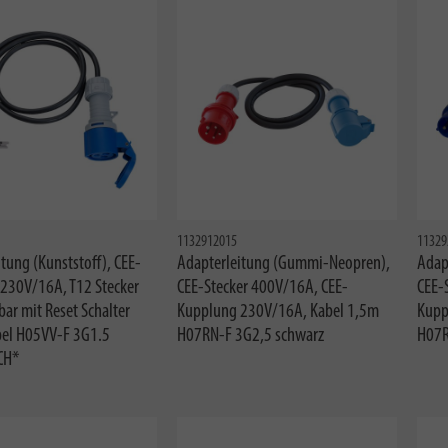
1132912015
11329
tung (Kunststoff), CEE-
Adapterleitung (Gummi-Neopren),
Adap
230V/16A, T12 Stecker
CEE-Stecker 400V/16A, CEE-
CEE-
ar mit Reset Schalter
Kupplung 230V/16A, Kabel 1,5m
Kupp
bel H05VV-F 3G1.5
H07RN-F 3G2,5 schwarz
H07R
CH*