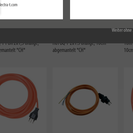
Einstellungen
lectra-t.com
Alle akzeptieren
1160012101
11600
Weiter ohne 
kabel BQ rund verpackt,
Anschlusskabel BQ lose, 5m
Ansc
F PUR 2x1,5 orange,
H07BQ-F 2x1.5 orange, 10cm
10m 
emantelt *CH*
abgemantelt *CH*
10cm