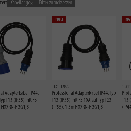
ter:
Kabellänge
Filter zurücksetzen
neu
ne
1131112020
11311
nal Adapterkabel IP44,
Professional Adapterkabel IP44, Typ
Profe
Typ T13 (IP55) mit FS
T13 (IP55) mit FS 10A auf Typ T23
T13 (
m H07RN-F 3G1,5
(IP55), 1.5m H07RN-F 3G1,5
(IP4