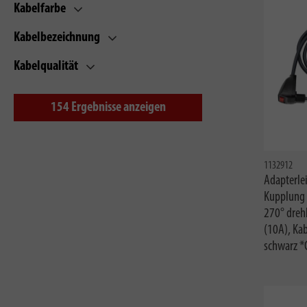
Kabelfarbe
Kabelbezeichnung
Kabelqualität
154
Ergebnisse anzeigen
1132912
Adapterlei
Kupplung 
270° drehb
(10A), Ka
schwarz *