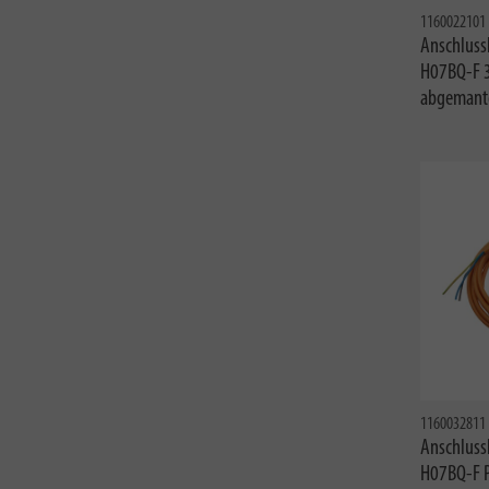
1160022101
Anschluss
H07BQ-F 3
abgemante
1160032811
Anschluss
H07BQ-F P