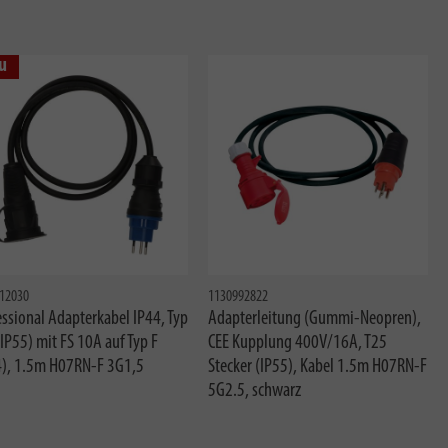
u
12030
1130992822
ssional Adapterkabel IP44, Typ
Adapterleitung (Gummi-Neopren),
IP55) mit FS 10A auf Typ F
CEE Kupplung 400V/16A, T25
4), 1.5m H07RN-F 3G1,5
Stecker (IP55), Kabel 1.5m H07RN-F
5G2.5, schwarz