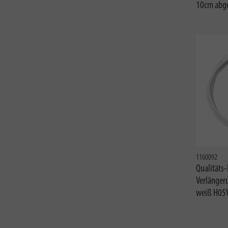
10cm abg
1160092
Qualitäts-
Verlänger
weiß H05