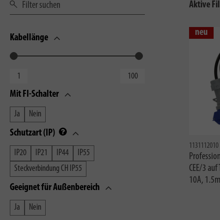
Aktive Fil
neu
Kabellänge
Mit FI-Schalter
Ja
Nein
Schutzart (IP)
1131112010
IP20
IP21
IP44
IP55
Professio
CEE/3 auf 
Steckverbindung CH IP55
10A, 1.5
Geeignet für Außenbereich
Ja
Nein