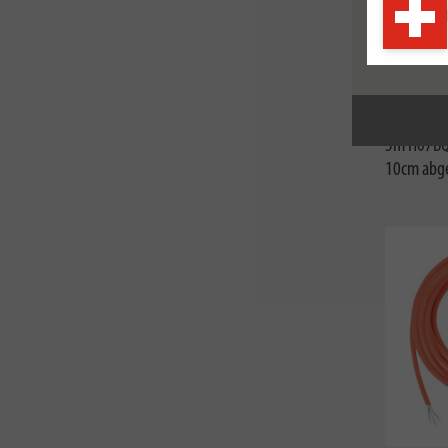
1160012
Anschluss
5m H07BQ-
10cm abg