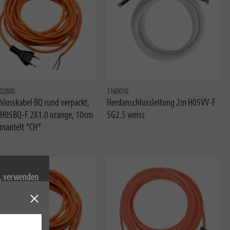
02800
1160010
hlusskabel BQ rund verpackt,
Herdanschlussleitung 2m H05VV-F
H05BQ-F 2X1.0 orange, 10cm
5G2.5 weiss
mantelt *CH*
n, verwenden
Cookies zu.