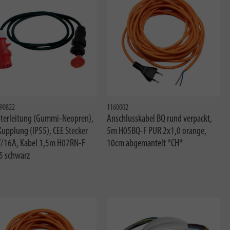
90822
1160002
terleitung (Gummi-Neopren),
Anschlusskabel BQ rund verpackt,
Kupplung (IP55), CEE Stecker
5m H05BQ-F PUR 2x1,0 orange,
/16A, Kabel 1,5m H07RN-F
10cm abgemantelt *CH*
5 schwarz