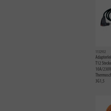
1132932
Adapterle
T12 Stecke
10A/230V,
Thermosch
3G1,5