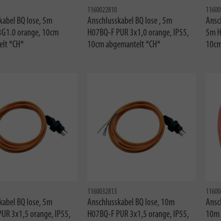
1160022810
11600
kabel BQ lose, 5m
Anschlusskabel BQ lose , 5m
Ansc
G1.0 orange, 10cm
H07BQ-F PUR 3x1,0 orange, IP55,
5m H
lt *CH*
10cm abgemantelt *CH*
10cm
1160032813
11600
kabel BQ lose, 5m
Anschlusskabel BQ lose, 10m
Ansc
UR 3x1,5 orange, IP55,
H07BQ-F PUR 3x1,5 orange, IP55,
10m 