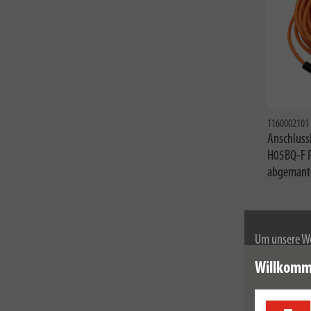
1160002101
Anschluss
H05BQ-F P
abgemante
Um unsere We
wir Cookies.
Willkomm
Weitere Infor