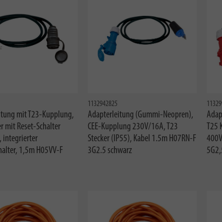
1132942825
11329
itung mit T23-Kupplung,
Adapterleitung (Gummi-Neopren),
Adap
r mit Reset-Schalter
CEE-Kupplung 230V/16A, T23
T25 
 integrierter
Stecker (IP55), Kabel 1.5m H07RN-F
400V
alter, 1,5m H05VV-F
3G2.5 schwarz
5G2,