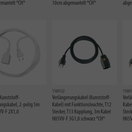
emantelt *CH*
10cm abgemantelt *CH*
abge
1160132
11601
Kunststoff-
Verlängerungskabel (Kunststoff-
Verl
ungskabel, 2-polig 5m
Kabel) mit Funktionsleuchte, T12
Kabel
VV-F 2X1,0
Stecker, T13 Kupplung, 3m Kabel
Stec
H05VV-F 3G1,0 schwarz *CH*
H05V