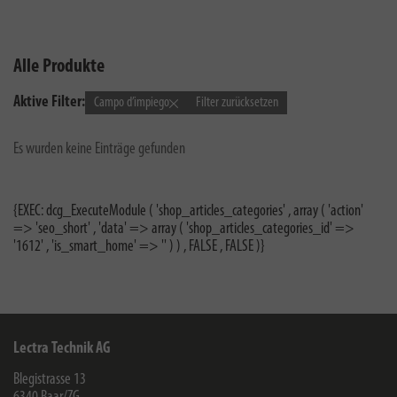
Alle Produkte
Aktive Filter:
Campo d’impiego
Filter zurücksetzen
Es wurden keine Einträge gefunden
{EXEC: dcg_ExecuteModule ( 'shop_articles_categories' , array ( 'action'
=> 'seo_short' , 'data' => array ( 'shop_articles_categories_id' =>
'1612' , 'is_smart_home' => '' ) ) , FALSE , FALSE )}
Lectra Technik AG
Blegistrasse 13